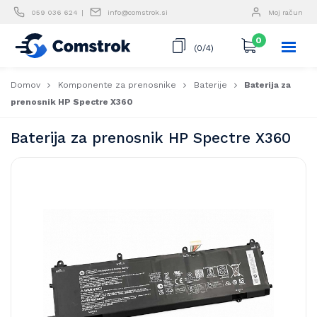
Skip
059 036 624
info@comstrok.si
Moj račun
to
content
0
(0/4)
Domov
Komponente za prenosnike
Baterije
Baterija za
prenosnik HP Spectre X360
Baterija za prenosnik HP Spectre X360