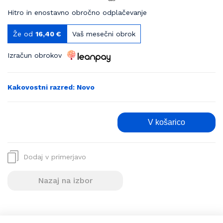
Hitro in enostavno obročno odplačevanje
Že od
16,40 €
Vaš mesečni obrok
Izračun obrokov
Kakovostni razred: Novo
V košarico
Dodaj v primerjavo
Nazaj na izbor