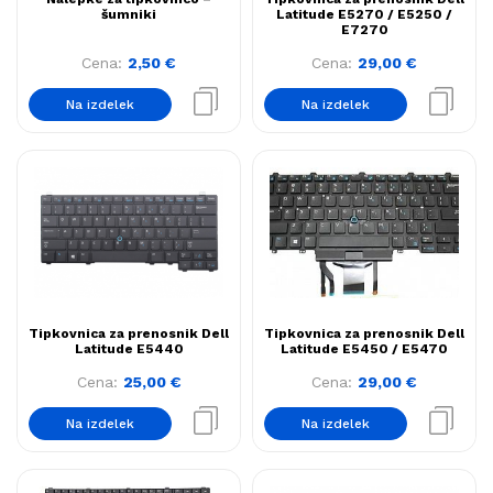
šumniki
Latitude E5270 / E5250 /
E7270
Cena:
2,50
€
Cena:
29,00
€
Na izdelek
Na izdelek
Tipkovnica za prenosnik Dell
Tipkovnica za prenosnik Dell
Latitude E5440
Latitude E5450 / E5470
Cena:
25,00
€
Cena:
29,00
€
Na izdelek
Na izdelek