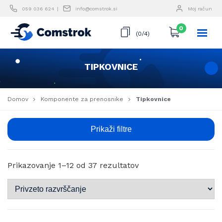
Skip
059 036 624
info@comstrok.si
Moj račun
to
content
0
(0/4)
TIPKOVNICE
Domov
Komponente za prenosnike
Tipkovnice
Prikaži filtre
Prikazovanje 1–12 od 37 rezultatov