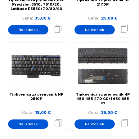
Tipkovnica za prenosnik Dell
Tipkovnica za prenosnik HP
Precision 3510; 7510/20,
2170P
Latitude E5550/70/80/90
Cena:
35,00
€
Cena:
25,00
€
Na izdelek
Na izdelek
Tipkovnica za prenosnik HP
Tipkovnica za prenosnik HP
2510P
450 455 470 G0/1 650 655
G1
Cena:
18,00
€
Cena:
35,00
€
Na izdelek
Na izdelek