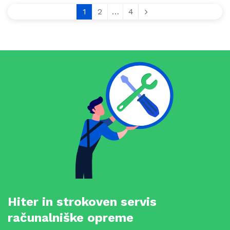
1
2
…
4
Hiter in strokoven servis
računalniške opreme