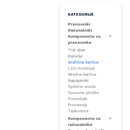
KATEGORIJE
Prenosniki
Računalniki
Komponente za
prenosnike
Trdi diski
Baterije
Grafične kartice
LCD monitorji
Mrežne kartice
Napajalniki
Optične enote
Osnovne plošče
Pomnilniki
Procesorji
Tipkovnice
Komponente za
računalnike