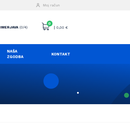
Moj račun
0
|
IMERJAVA
(0/4)
0,00
€
NAŠA
KONTAKT
ZGODBA