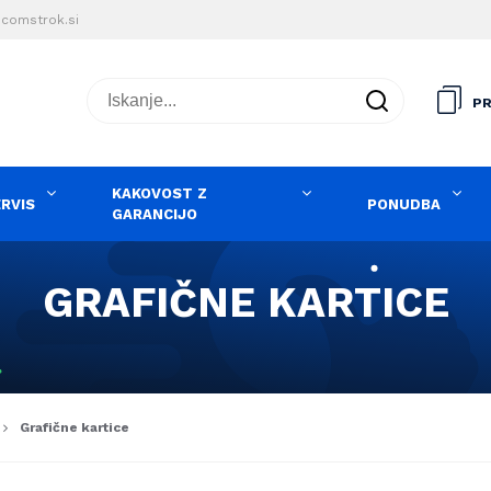
comstrok.si
Iskanje...
PR
KAKOVOST Z
ERVIS
PONUDBA
GARANCIJO
GRAFIČNE KARTICE
Grafične kartice