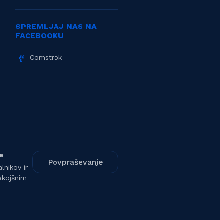
SPREMLJAJ NAS NA
FACEBOOKU
Comstrok
e
Povpraševanje
lnikov in
akojšnim