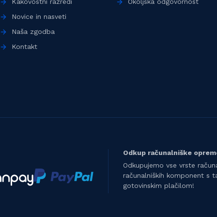
Kakovostni razredi
Okoljska odgovornost
Novice in nasveti
Naša zgodba
Kontakt
Odkup računalniške oprem
Odkupujemo vse vrste računa
računalniških komponent s t
gotovinskim plačilom!