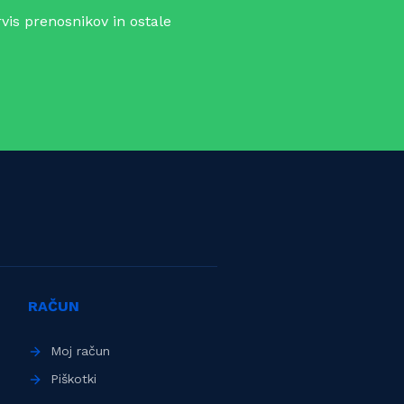
vis prenosnikov in ostale
RAČUN
Moj račun
Piškotki