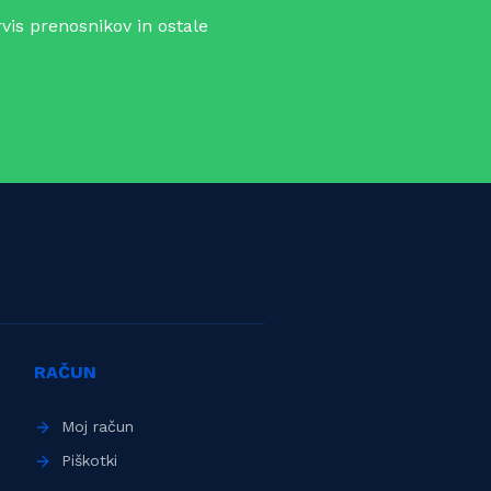
vis prenosnikov in ostale
RAČUN
Moj račun
Piškotki