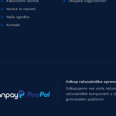
Kakovostni razredi
Okoljska odgovornost
Novice in nasveti
Naša zgodba
Kontakt
Odkup računalniške oprem
Odkupujemo vse vrste računa
računalniških komponent s t
gotovinskim plačilom!