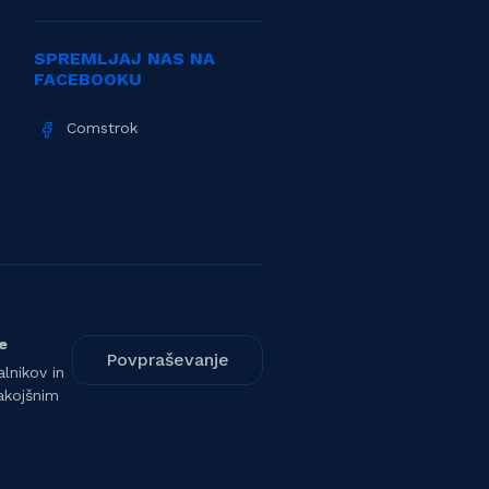
SPREMLJAJ NAS NA
FACEBOOKU
Comstrok
e
Povpraševanje
lnikov in
akojšnim