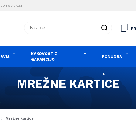
comstrok.si
Iskanje...
PR
KAKOVOST Z
ERVIS
PONUDBA
GARANCIJO
MREŽNE KARTICE
Mrežne kartice