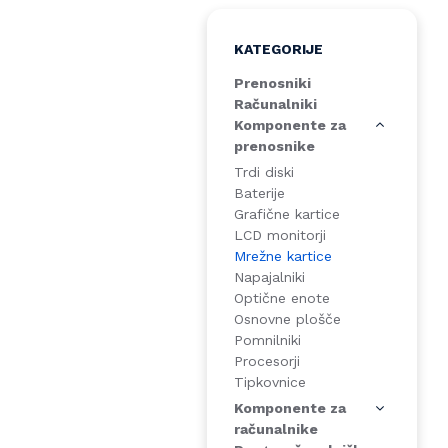
KATEGORIJE
Prenosniki
Računalniki
Komponente za
prenosnike
Trdi diski
Baterije
Grafične kartice
LCD monitorji
Mrežne kartice
Napajalniki
Optične enote
Osnovne plošče
Pomnilniki
Procesorji
Tipkovnice
Komponente za
računalnike