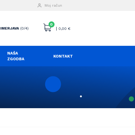
Moj račun
0
|
IMERJAVA
(0/4)
0,00
€
NAŠA
KONTAKT
ZGODBA