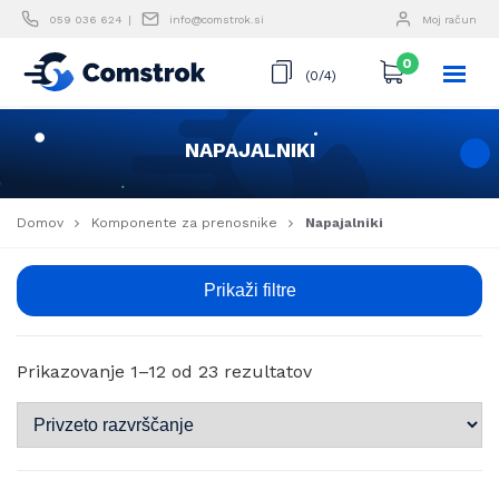
Skip
059 036 624
info@comstrok.si
Moj račun
to
content
0
(0/4)
NAPAJALNIKI
Domov
Komponente za prenosnike
Napajalniki
Prikaži filtre
Prikazovanje 1–12 od 23 rezultatov