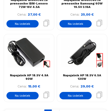
Napajalnik GreenCell za
Napajalnik GreenCell za
prenosnike IBM-Lenovo
prenosnike Samsung 60W
72W 16V 4.5A
19.5V 3.16A
Cena:
27,00
€
Cena:
25,00
€
Na izdelek
Na izdelek
Napajalnik HP 18.5V 4.9A
Napajalnik HP 18.5V 6.5A
90W
120W
Cena:
15,00
€
Cena:
29,00
€
Na izdelek
Na izdelek