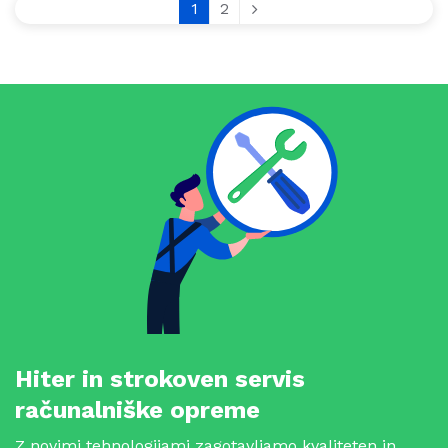
1
2
Hiter in strokoven servis
računalniške opreme
Z novimi tehnologijami zagotavljamo kvaliteten in