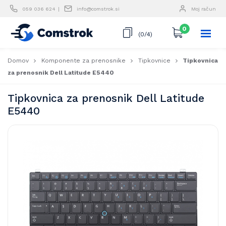
Skip
059 036 624
info@comstrok.si
Moj račun
to
content
0
(0/4)
Domov
Komponente za prenosnike
Tipkovnice
Tipkovnica
za prenosnik Dell Latitude E5440
Tipkovnica za prenosnik Dell Latitude
E5440