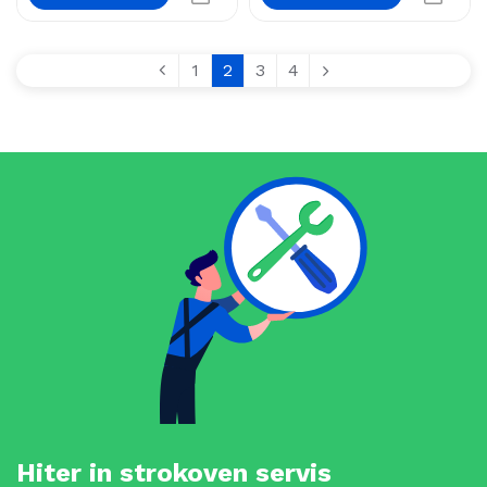
1
2
3
4
Hiter in strokoven servis