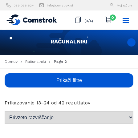
Skip
059 036 624
info@comstrok.si
Moj račun
to
content
0
(0/4)
RAČUNALNIKI
Domov
Računalniki
Page 2
Prikaži filtre
Prikazovanje 13–24 od 42 rezultatov