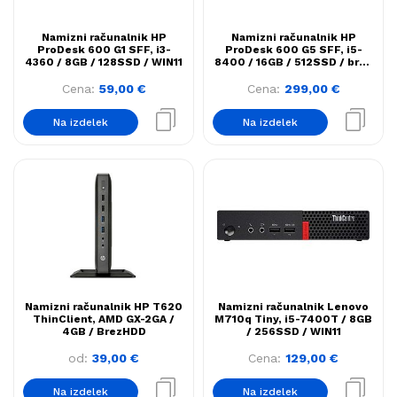
Namizni računalnik HP
Namizni računalnik HP
ProDesk 600 G1 SFF, i3-
ProDesk 600 G5 SFF, i5-
4360 / 8GB / 128SSD / WIN11
8400 / 16GB / 512SSD / brez
os
Cena:
59,00
€
Cena:
299,00
€
Na izdelek
Na izdelek
Namizni računalnik HP T620
Namizni računalnik Lenovo
ThinClient, AMD GX-2GA /
M710q Tiny, i5-7400T / 8GB
4GB / BrezHDD
/ 256SSD / WIN11
od:
39,00
€
Cena:
129,00
€
Na izdelek
Na izdelek